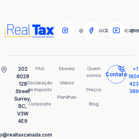
@realtaxcanada
/realtaxcan
@r
FAQ
Ebooks
Quem
202
+1
Contato
somos
8028
(60
Declaração
Vídeos
128
423
de Imposto
Preços
Street
389
Planilhas
Surrey,
Corporate
Blog
BC,
V3W
4E9
fo@realtaxcanada.com