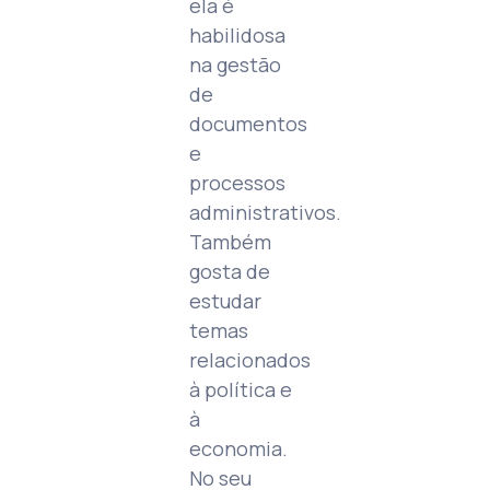
ela é
habilidosa
na gestão
de
documentos
e
processos
administrativos.
Também
gosta de
estudar
temas
relacionados
à política e
à
economia.
No seu