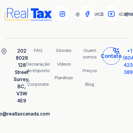
@realtaxcanada
/realtaxcan
@r
FAQ
Ebooks
Quem
202
+1
Contato
somos
8028
(60
Declaração
Vídeos
128
423
de Imposto
Preços
Street
389
Planilhas
Surrey,
Corporate
Blog
BC,
V3W
4E9
fo@realtaxcanada.com