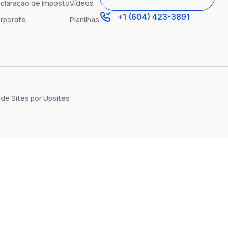
claração de Imposto
Vídeos
+1 (604) 423-3891
rporate
Planilhas
 de Sites por Upsites