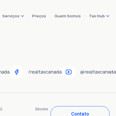
Serviços
Preços
Quem Somos
Tax Hub
nada
/realtaxcanada
@realtaxcanada
AQ
Ebooks
Contato