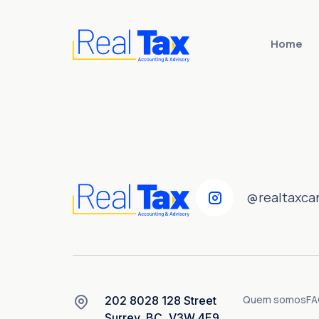
Home
@realtaxca
Quem somos
F
202 8028 128 Street
Surrey, BC, V3W 4E9