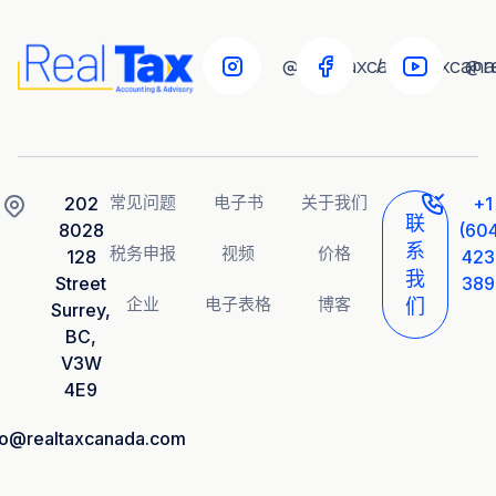
@realtaxcanada
/realtaxcan
@r
常见问题
电子书
关于我们
202
+1
联
8028
(60
系
税务申报
视频
价格
128
423
我
Street
389
企业
电子表格
博客
们
Surrey,
BC,
V3W
4E9
fo@realtaxcanada.com