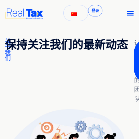
登录
保持关注我们的最新动态
关
于
我
们